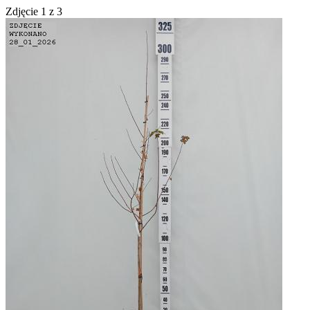
Zdjęcie
1
z
3