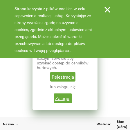
×
Strona korzysta z plików cookies w celu
zapewnienia realizacji usług. Korzystając ze
strony wyrażasz zgodę na używanie
cookies, zgodnie z aktualnymi ustawieniami
Fotooferta cenowa - hurt
przeglądarki. Możesz określić warunki
przechowywania lub dostępu do plików
Aktualizacja: 07.02.2026 godz: 02:03
×
Reprezentujesz branżę
cookies w Twojej przeglądarce...
ogrodniczą? Zarejestruj się w
naszym serwisie aby
Pokaż filtry
uzyskać dostęp do cenników
hurtowych.
Aktualna liczba wyników: 256
Wybierz grupę roślin
Rejestracja
lub zaloguj się
←
1
2
Wybierz nazwę rośliny
Zaloguj
Stan
Nazwa
Wielkość
(Góra)