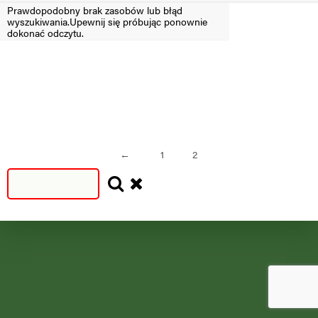
Prawdopodobny brak zasobów lub błąd
wyszukiwania.Upewnij się próbując ponownie
Filtruj
dokonać odczytu.
SEZON
SEZON
S
N
=2024
<2024
←
1
2