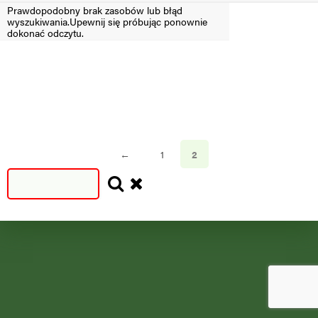
Prawdopodobny brak zasobów lub błąd
wyszukiwania.Upewnij się próbując ponownie
Filtruj
dokonać odczytu.
SEZON
SEZON
S
N
=2024
<2024
←
1
2