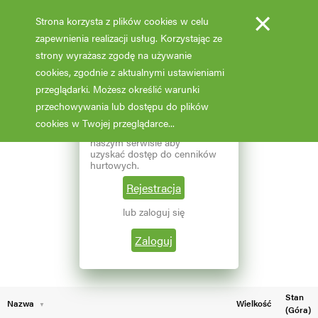
×
Strona korzysta z plików cookies w celu
zapewnienia realizacji usług. Korzystając ze
strony wyrażasz zgodę na używanie
cookies, zgodnie z aktualnymi ustawieniami
Fotooferta cenowa - hurt
przeglądarki. Możesz określić warunki
przechowywania lub dostępu do plików
Aktualizacja: 07.02.2026 godz: 02:03
×
Reprezentujesz branżę
cookies w Twojej przeglądarce...
ogrodniczą? Zarejestruj się w
naszym serwisie aby
Pokaż filtry
uzyskać dostęp do cenników
hurtowych.
Aktualna liczba wyników: 68
Wybierz grupę roślin
Rejestracja
lub zaloguj się
←
1
2
Wybierz nazwę rośliny
Zaloguj
Stan
Nazwa
Wielkość
(Góra)