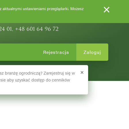
×
EWY OZDOBNE
 z aktualnymi ustawieniami przeglądarki. Możesz
24 01, +48 601 64 96 72
Rejestracja
Zaloguj
×
sz branżę ogrodniczą? Zarejestruj się w
sie aby uzyskać dostęp do cenników