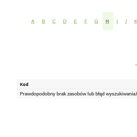
Wybierz grupę roślin
Wybierz nazwę 
A
B
C
D
E
F
G
H
I
J
SEZON =2024
SEZON <2024
Kod
Prawdopodobny brak zasobów lub błąd wyszukiwania.U