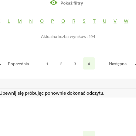
Pokaż filtry
rośliny
K
L
M
N
O
P
Q
R
S
T
U
V
W
Aktualna liczba wyników: 194
S
N
←
Poprzednia
1
2
3
4
Następna
pewnij się próbując ponownie dokonać odczytu.