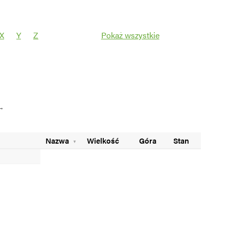
X
Y
Z
Pokaż wszystkie
Filtruj
→
Nazwa
Wielkość
Góra
Stan