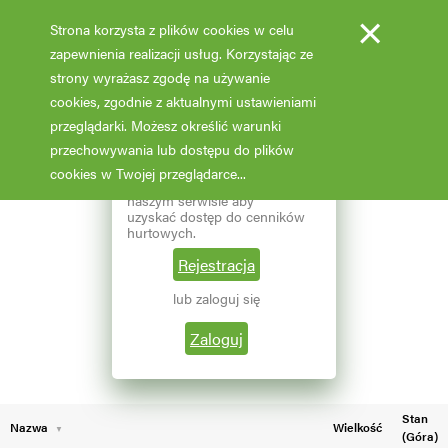
×
Strona korzysta z plików cookies w celu
zapewnienia realizacji usług. Korzystając ze
strony wyrażasz zgodę na używanie
cookies, zgodnie z aktualnymi ustawieniami
Fotooferta cenowa - hurt
przeglądarki. Możesz określić warunki
przechowywania lub dostępu do plików
Aktualizacja: 07.02.2026 godz: 02:03
×
Reprezentujesz branżę
cookies w Twojej przeglądarce...
ogrodniczą? Zarejestruj się w
naszym serwisie aby
Pokaż filtry
uzyskać dostęp do cenników
hurtowych.
Aktualna liczba wyników: 70
Wybierz grupę roślin
Rejestracja
lub zaloguj się
←
1
2
Wybierz nazwę rośliny
Zaloguj
Stan
Nazwa
Wielkość
(Góra)