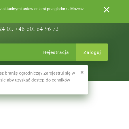
×
EWY OZDOBNE
 z aktualnymi ustawieniami przeglądarki. Możesz
24 01, +48 601 64 96 72
Rejestracja
Zaloguj
×
sz branżę ogrodniczą? Zarejestruj się w
sie aby uzyskać dostęp do cenników