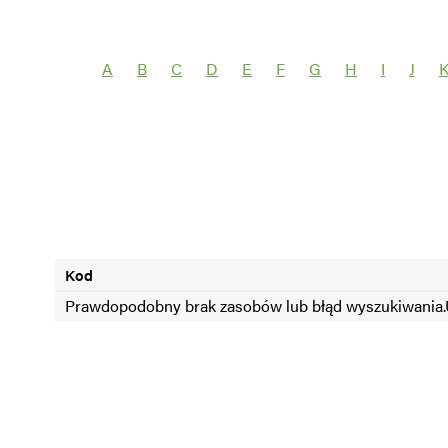
Wybierz grupę roślin
Wybierz nazwę 
A
B
C
D
E
F
G
H
I
J
SEZON =2024
SEZON <2024
Kod
Prawdopodobny brak zasobów lub błąd wyszukiwania.U