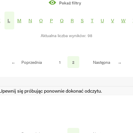
Pokaż filtry
rośliny
K
L
M
N
O
P
Q
R
S
T
U
V
W
Aktualna liczba wyników: 98
S
N
←
Poprzednia
1
2
Następna
→
pewnij się próbując ponownie dokonać odczytu.