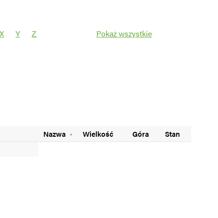
X
Y
Z
Pokaż wszystkie
Filtruj
Nazwa
Wielkość
Góra
Stan