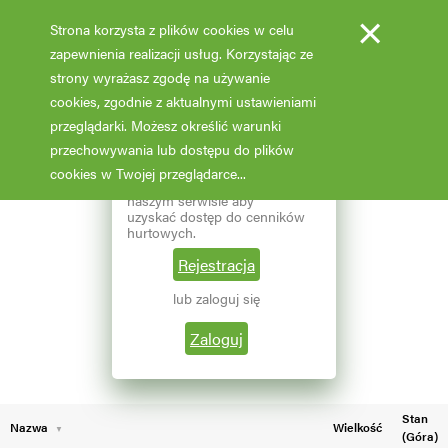
×
Strona korzysta z plików cookies w celu
zapewnienia realizacji usług. Korzystając ze
strony wyrażasz zgodę na używanie
cookies, zgodnie z aktualnymi ustawieniami
Fotooferta cenowa - hurt
przeglądarki. Możesz określić warunki
przechowywania lub dostępu do plików
Aktualizacja: 07.02.2026 godz: 02:03
×
Reprezentujesz branżę
cookies w Twojej przeglądarce...
ogrodniczą? Zarejestruj się w
naszym serwisie aby
Pokaż filtry
uzyskać dostęp do cenników
hurtowych.
Aktualna liczba wyników: 191
Wybierz grupę roślin
Rejestracja
lub zaloguj się
←
1
2
Wybierz nazwę rośliny
Zaloguj
Stan
Nazwa
Wielkość
(Góra)