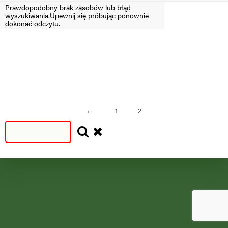
Prawdopodobny brak zasobów lub błąd
wyszukiwania.Upewnij się próbując ponownie
Filtruj
dokonać odczytu.
SEZON
SEZON
S
N
=2024
<2024
←
1
2