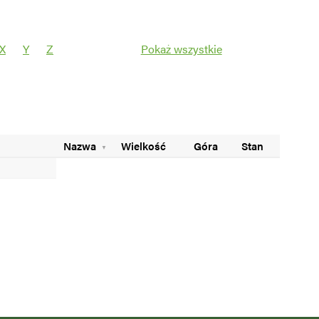
X
Y
Z
Pokaż wszystkie
Filtruj
Nazwa
Wielkość
Góra
Stan