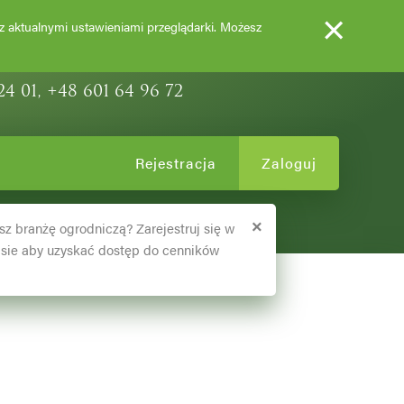
×
EWY OZDOBNE
 z aktualnymi ustawieniami przeglądarki. Możesz
24 01, +48 601 64 96 72
Rejestracja
Zaloguj
×
sz branżę ogrodniczą? Zarejestruj się w
sie aby uzyskać dostęp do cenników