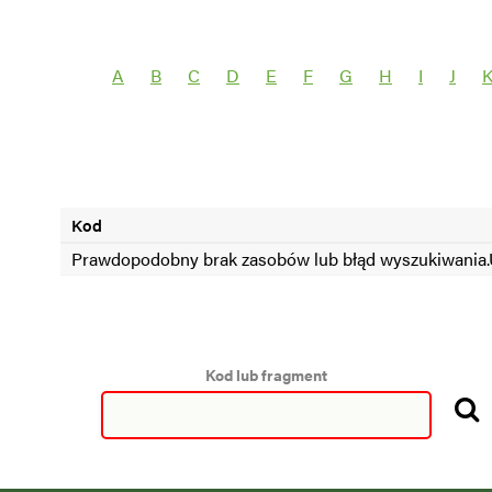
Wybierz grupę roślin
Wybierz nazwę 
A
B
C
D
E
F
G
H
I
J
SEZON =2024
SEZON <2024
Kod
Prawdopodobny brak zasobów lub błąd wyszukiwania.U
Kod lub fragment