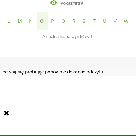
Pokaż filtry
rośliny
K
L
M
N
O
P
Q
R
S
T
U
V
W
Aktualna liczba wyników: 11
S
N
pewnij się próbując ponownie dokonać odczytu.