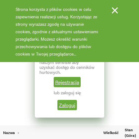
×
Strona korzysta z plików cookies w celu
zapewnienia realizacji usług. Korzystając ze
strony wyrażasz zgodę na używanie
cookies, zgodnie z aktualnymi ustawieniami
Fotooferta cenowa - hurt
przeglądarki. Możesz określić warunki
przechowywania lub dostępu do plików
Aktualizacja: 07.02.2026 godz: 02:03
×
Reprezentujesz branżę
cookies w Twojej przeglądarce...
ogrodniczą? Zarejestruj się w
naszym serwisie aby
Pokaż filtry
uzyskać dostęp do cenników
hurtowych.
Aktualna liczba wyników: 146
Wybierz grupę roślin
Rejestracja
lub zaloguj się
←
1
2
Wybierz nazwę rośliny
Zaloguj
Stan
Nazwa
Wielkość
(Góra)