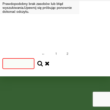
Prawdopodobny brak zasobów lub błąd
wyszukiwania.Upewnij się próbując ponownie
Filtruj
dokonać odczytu.
SEZON
SEZON
S
N
=2024
<2024
←
1
2