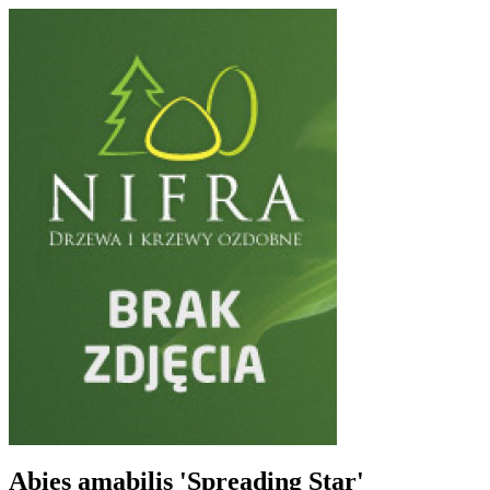
Abies amabilis 'Spreading Star'