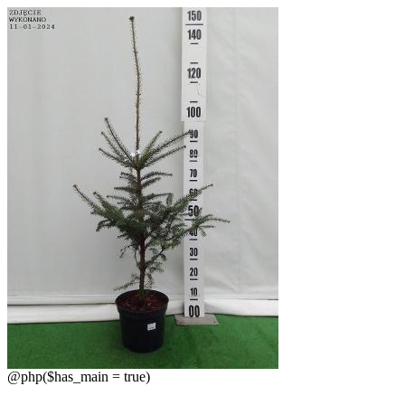
@php($has_main = true)