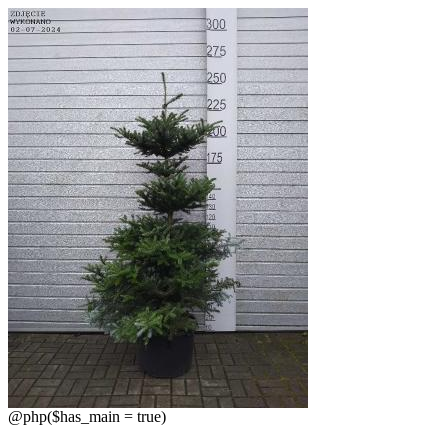
@php($has_main = true)