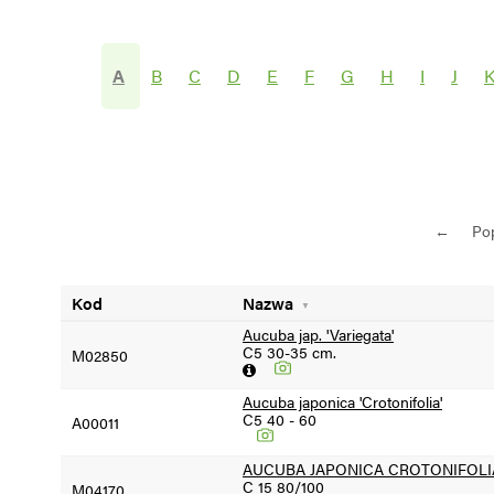
Wybierz grupę roślin
Wybierz nazwę 
A
B
C
D
E
F
G
H
I
J
SEZON =2024
SEZON <2024
←
Po
Kod
Nazwa
Aucuba jap. 'Variegata'
C5 30-35 cm.
M02850
Aucuba japonica 'Crotonifolia'
C5 40 - 60
A00011
AUCUBA JAPONICA CROTONIFOLI
C 15 80/100
M04170