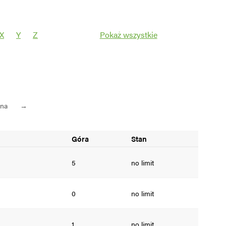
X
Y
Z
Pokaż wszystkie
Filtruj
pna
→
Góra
Stan
5
no limit
0
no limit
1
no limit