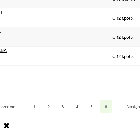
UT
C 12 f.półp.
K
C 12 f.półp.
ANA
C 12 f.półp.
przednia
1
2
3
4
5
6
Nastę