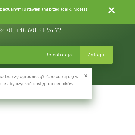
×
EWY OZDOBNE
 z aktualnymi ustawieniami przeglądarki. Możesz
24 01, +48 601 64 96 72
Rejestracja
Zaloguj
×
sz branżę ogrodniczą? Zarejestruj się w
sie aby uzyskać dostęp do cenników