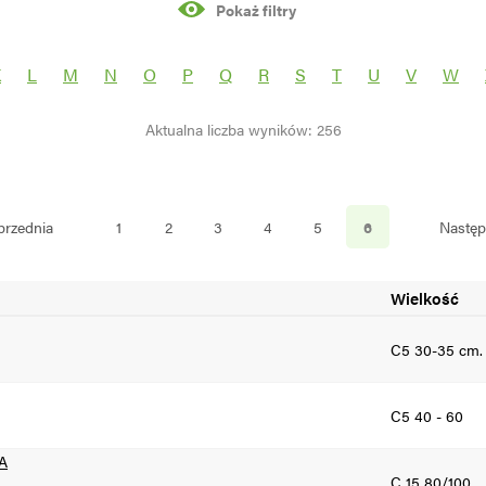
Pokaż filtry
rośliny
K
L
M
N
O
P
Q
R
S
T
U
V
W
Aktualna liczba wyników: 256
S
N
przednia
1
2
3
4
5
6
Nastę
Wielkość
C5 30-35 cm.
C5 40 - 60
A
C 15 80/100