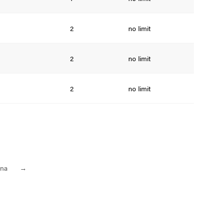
2
no limit
2
no limit
2
no limit
pna
→