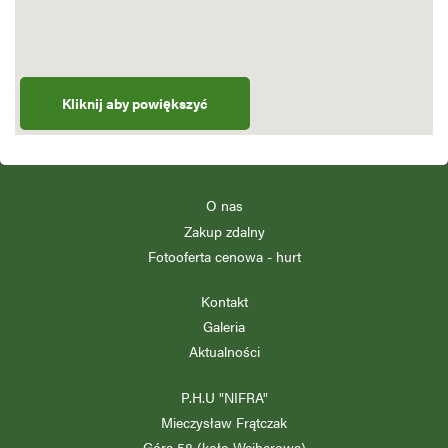
Kliknij aby powiększyć
O nas
Zakup zdalny
Fotooferta cenowa - hurt
Kontakt
Galeria
Aktualności
P.H.U "NIFRA"
Mieczysław Frątczak
Góra 58 (koło Wejherowa)