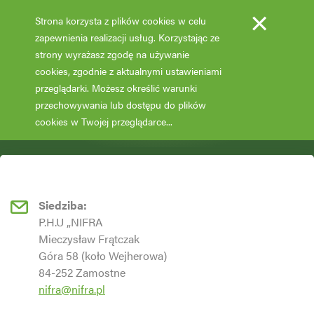
×
Strona korzysta z plików cookies w celu
zapewnienia realizacji usług. Korzystając ze
strony wyrażasz zgodę na używanie
cookies, zgodnie z aktualnymi ustawieniami
przeglądarki. Możesz określić warunki
przechowywania lub dostępu do plików
cookies w Twojej przeglądarce...
Strona główna
Kontakt
Siedziba:
P.H.U „NIFRA
Mieczysław Frątczak
Góra 58 (koło Wejherowa)
84-252 Zamostne
nifra@nifra.pl