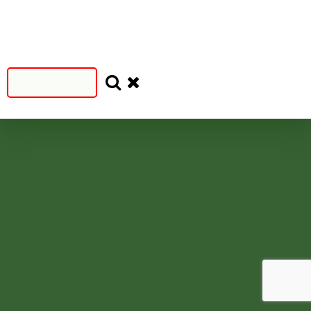
Filtruj
SEZON
SEZON
S
N
=2024
<2024