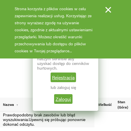
×
Strona korzysta z plików cookies w celu
zapewnienia realizacji usług. Korzystając ze
strony wyrażasz zgodę na używanie
cookies, zgodnie z aktualnymi ustawieniami
Fotooferta cenowa - hurt
przeglądarki. Możesz określić warunki
przechowywania lub dostępu do plików
Aktualizacja: 07.02.2026 godz: 02:03
×
Reprezentujesz branżę
cookies w Twojej przeglądarce...
ogrodniczą? Zarejestruj się w
naszym serwisie aby
Pokaż filtry
uzyskać dostęp do cenników
hurtowych.
Aktualna liczba wyników: 22
Wybierz grupę roślin
Rejestracja
lub zaloguj się
Wybierz nazwę rośliny
Zaloguj
Stan
Nazwa
Wielkość
(Góra)
Prawdopodobny brak zasobów lub błąd
wyszukiwania.Upewnij się próbując ponownie
dokonać odczytu.