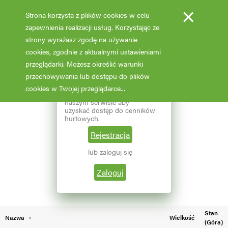
×
Strona korzysta z plików cookies w celu
zapewnienia realizacji usług. Korzystając ze
strony wyrażasz zgodę na używanie
cookies, zgodnie z aktualnymi ustawieniami
Fotooferta cenowa - hurt
przeglądarki. Możesz określić warunki
przechowywania lub dostępu do plików
Aktualizacja: 07.02.2026 godz: 02:03
×
Reprezentujesz branżę
cookies w Twojej przeglądarce...
ogrodniczą? Zarejestruj się w
naszym serwisie aby
Pokaż filtry
uzyskać dostęp do cenników
hurtowych.
Aktualna liczba wyników: 194
Wybierz grupę roślin
Rejestracja
lub zaloguj się
←
1
2
Wybierz nazwę rośliny
Zaloguj
Stan
Nazwa
Wielkość
(Góra)