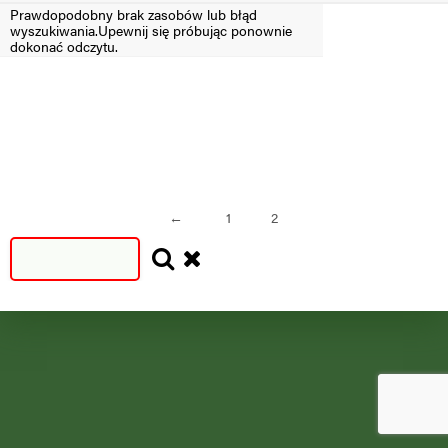
Prawdopodobny brak zasobów lub błąd
wyszukiwania.Upewnij się próbując ponownie
Filtruj
dokonać odczytu.
SEZON
SEZON
S
N
=2024
<2024
←
1
2