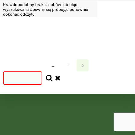
Prawdopodobny brak zasobów lub błąd
wyszukiwania.Upewnij się próbując ponownie
Filtruj
dokonać odczytu.
SEZON
SEZON
S
N
=2024
<2024
←
1
2