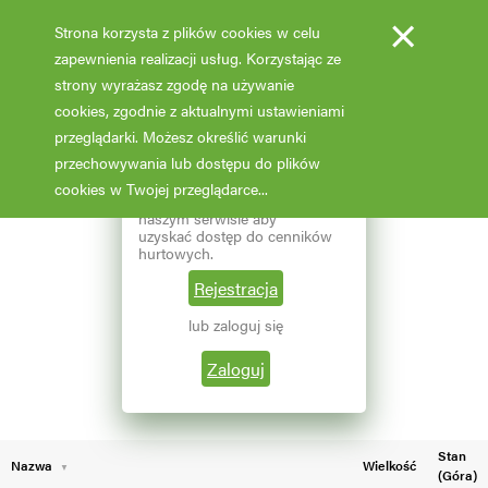
×
Strona korzysta z plików cookies w celu
zapewnienia realizacji usług. Korzystając ze
strony wyrażasz zgodę na używanie
cookies, zgodnie z aktualnymi ustawieniami
Fotooferta cenowa - hurt
przeglądarki. Możesz określić warunki
przechowywania lub dostępu do plików
Aktualizacja: 07.02.2026 godz: 02:03
×
Reprezentujesz branżę
cookies w Twojej przeglądarce...
ogrodniczą? Zarejestruj się w
naszym serwisie aby
Pokaż filtry
uzyskać dostęp do cenników
hurtowych.
Aktualna liczba wyników: 70
Wybierz grupę roślin
Rejestracja
lub zaloguj się
←
1
2
Wybierz nazwę rośliny
Zaloguj
Stan
Nazwa
Wielkość
(Góra)