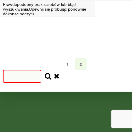
Prawdopodobny brak zasobów lub błąd
wyszukiwania.Upewnij się próbując ponownie
Filtruj
dokonać odczytu.
SEZON
SEZON
S
N
=2024
<2024
←
1
2