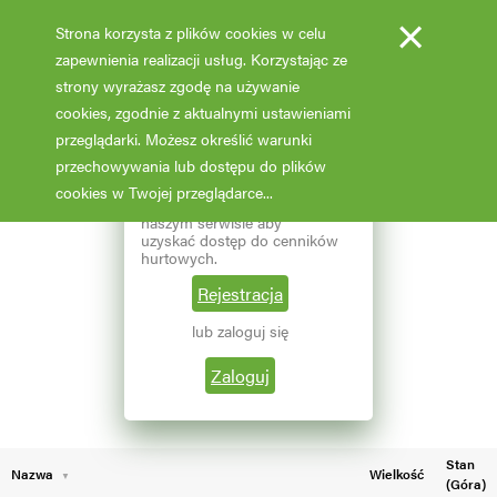
×
Strona korzysta z plików cookies w celu
zapewnienia realizacji usług. Korzystając ze
strony wyrażasz zgodę na używanie
cookies, zgodnie z aktualnymi ustawieniami
Fotooferta cenowa - hurt
przeglądarki. Możesz określić warunki
przechowywania lub dostępu do plików
Aktualizacja: 07.02.2026 godz: 02:03
×
Reprezentujesz branżę
cookies w Twojej przeglądarce...
ogrodniczą? Zarejestruj się w
naszym serwisie aby
Pokaż filtry
uzyskać dostęp do cenników
hurtowych.
Aktualna liczba wyników: 87
Wybierz grupę roślin
Rejestracja
lub zaloguj się
←
1
2
Wybierz nazwę rośliny
Zaloguj
Stan
Nazwa
Wielkość
(Góra)