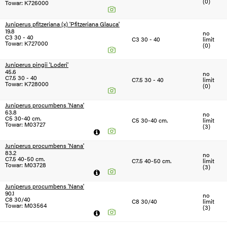
(0)
Towar: K726000
Juniperus pfitzeriana (x) 'Pfitzeriana Glauca'
19.8
no
C3 30 - 40
C3 30 - 40
limit
Towar: K727000
(0)
Juniperus pingii 'Loderi'
45.6
no
C7.5 30 - 40
C7.5 30 - 40
limit
Towar: K728000
(0)
Juniperus procumbens 'Nana'
63.8
no
C5 30-40 cm.
C5 30-40 cm.
limit
Towar: M03727
(3)
Juniperus procumbens 'Nana'
83.2
no
C7.5 40-50 cm.
C7.5 40-50 cm.
limit
Towar: M03728
(3)
Juniperus procumbens 'Nana'
90.1
no
C8 30/40
C8 30/40
limit
Towar: M03564
(3)