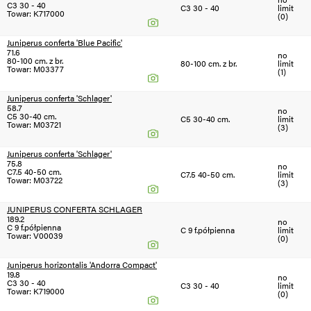
C3 30 - 40
C3 30 - 40
limit
Towar: K717000
(0)
Juniperus conferta 'Blue Pacific'
71.6
no
80-100 cm. z br.
80-100 cm. z br.
limit
Towar: M03377
(1)
Juniperus conferta 'Schlager'
58.7
no
C5 30-40 cm.
C5 30-40 cm.
limit
Towar: M03721
(3)
Juniperus conferta 'Schlager'
75.8
no
C7.5 40-50 cm.
C7.5 40-50 cm.
limit
Towar: M03722
(3)
JUNIPERUS CONFERTA SCHLAGER
189.2
no
C 9 f.półpienna
C 9 f.półpienna
limit
Towar: V00039
(0)
Juniperus horizontalis 'Andorra Compact'
19.8
no
C3 30 - 40
C3 30 - 40
limit
Towar: K719000
(0)