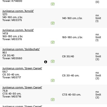
Towar: K714000
(0)
Juniperus comm. 'Arnold'
127.1
no
140-160 cm. z br.
140-160 cm. z br.
limit
Towar: M03375
(1)
Juniperus comm. 'Arnold'
147.9
no
160-180 cm. z br.
160-180 cm. z br.
limit
Towar: M03376
(1)
Juniperus comm. 'Goldschatz'
90.1
no
C8 30/40
C8 30/40
limit
Towar: M03560
(3)
Juniperus comm. 'Green Carpet'
58.7
no
C5 30-40 cm.
C5 30-40 cm.
limit
Towar: M03717
(3)
Juniperus comm. 'Green Carpet'
75.8
no
C7.5 40-50 cm.
C7.5 40-50 cm.
limit
Towar: M03716
(3)
Juniperus comm. 'Green Carpet'