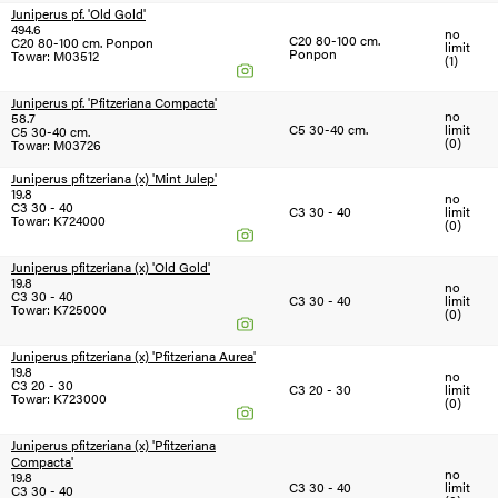
Juniperus pf. 'Old Gold'
494.6
no
C20 80-100 cm.
C20 80-100 cm. Ponpon
limit
Ponpon
Towar: M03512
(1)
Juniperus pf. 'Pfitzeriana Compacta'
no
58.7
C5 30-40 cm.
limit
C5 30-40 cm.
(0)
Towar: M03726
Juniperus pfitzeriana (x) 'Mint Julep'
19.8
no
C3 30 - 40
C3 30 - 40
limit
Towar: K724000
(0)
Juniperus pfitzeriana (x) 'Old Gold'
19.8
no
C3 30 - 40
C3 30 - 40
limit
Towar: K725000
(0)
Juniperus pfitzeriana (x) 'Pfitzeriana Aurea'
19.8
no
C3 20 - 30
C3 20 - 30
limit
Towar: K723000
(0)
Juniperus pfitzeriana (x) 'Pfitzeriana
Compacta'
no
19.8
C3 30 - 40
limit
C3 30 - 40