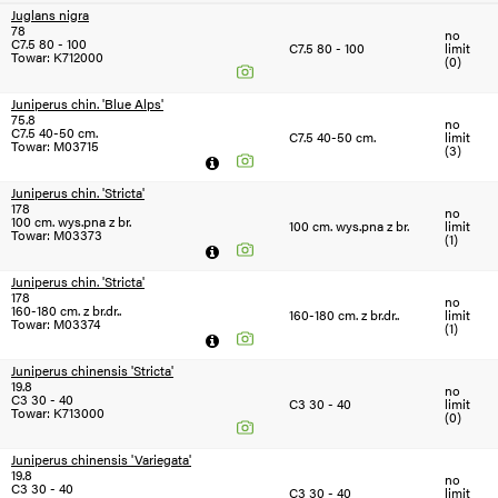
Juglans nigra
78
no
Filtruj
C7.5 80 - 100
C7.5 80 - 100
limit
Towar: K712000
(0)
Juniperus chin. 'Blue Alps'
75.8
no
C7.5 40-50 cm.
C7.5 40-50 cm.
limit
SEZON
SEZON
S
N
Towar: M03715
(3)
=2024
<2024
Juniperus chin. 'Stricta'
178
no
100 cm. wys.pna z br.
100 cm. wys.pna z br.
limit
Towar: M03373
(1)
Juniperus chin. 'Stricta'
178
no
160-180 cm. z br.dr..
160-180 cm. z br.dr..
limit
Towar: M03374
(1)
Juniperus chinensis 'Stricta'
19.8
no
C3 30 - 40
C3 30 - 40
limit
Towar: K713000
(0)
Juniperus chinensis 'Variegata'
19.8
no
C3 30 - 40
C3 30 - 40
limit