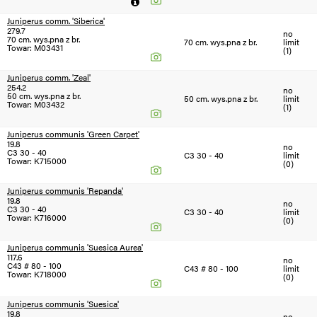
Juniperus comm. 'Siberica'
279.7
no
70 cm. wys.pna z br.
70 cm. wys.pna z br.
limit
Towar: M03431
(1)
Juniperus comm. 'Zeal'
254.2
no
50 cm. wys.pna z br.
50 cm. wys.pna z br.
limit
Towar: M03432
(1)
Juniperus communis 'Green Carpet'
19.8
no
C3 30 - 40
C3 30 - 40
limit
Towar: K715000
(0)
Juniperus communis 'Repanda'
19.8
no
C3 30 - 40
C3 30 - 40
limit
Towar: K716000
(0)
Juniperus communis 'Suesica Aurea'
117.6
no
C43 # 80 - 100
C43 # 80 - 100
limit
Towar: K718000
(0)
Juniperus communis 'Suesica'
19.8
no