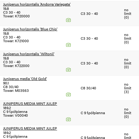
Juniperus horizontalis 'Andorra Variegata'
19.8
no
C3 30 - 40
C3 30 - 40
limit
Towar: K720000
(0)
Juniperus horizontalis 'Blue Chip'
19.8
no
C3 30 - 40
C3 30 - 40
limit
Towar: K721000
(0)
Juniperus horizontalis 'Wiltonii'
19.8
no
C3 30 - 40
C3 30 - 40
limit
Towar: K722000
(0)
Juniperus media 'Old Gold'
90.1
no
C8 30/40
C8 30/40
limit
Towar: M03563
(3)
JUNIPERUS MEDIA MINT JULEP
189.2
no
C 9 f.półpienna
C 9 f.półpienna
limit
Towar: V00040
(0)
JUNIPERUS MEDIA MINT JULEP
189.2
no
C 9 f.półpienna
C 9 f.półpienna
limit