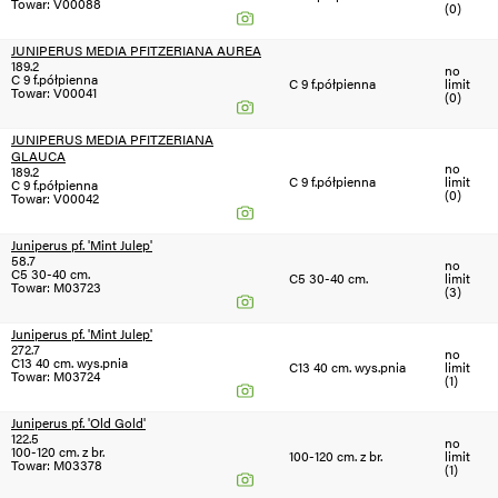
Towar: V00088
(0)
JUNIPERUS MEDIA PFITZERIANA AUREA
189.2
no
C 9 f.półpienna
C 9 f.półpienna
limit
Towar: V00041
(0)
JUNIPERUS MEDIA PFITZERIANA
GLAUCA
no
189.2
C 9 f.półpienna
limit
C 9 f.półpienna
(0)
Towar: V00042
Juniperus pf. 'Mint Julep'
58.7
no
C5 30-40 cm.
C5 30-40 cm.
limit
Towar: M03723
(3)
Juniperus pf. 'Mint Julep'
272.7
no
C13 40 cm. wys.pnia
C13 40 cm. wys.pnia
limit
Towar: M03724
(1)
Juniperus pf. 'Old Gold'
122.5
no
100-120 cm. z br.
100-120 cm. z br.
limit
Towar: M03378
(1)