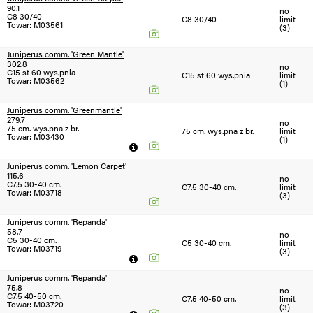
90.1
no
C8 30/40
C8 30/40
limit
Towar: M03561
(3)
Juniperus comm. 'Green Mantle'
302.8
no
C15 st 60 wys.pnia
C15 st 60 wys.pnia
limit
Towar: M03562
(1)
Juniperus comm. 'Greenmantle'
279.7
no
75 cm. wys.pna z br.
75 cm. wys.pna z br.
limit
Towar: M03430
(1)
Juniperus comm. 'Lemon Carpet'
115.6
no
C7.5 30-40 cm.
C7.5 30-40 cm.
limit
Towar: M03718
(3)
Juniperus comm. 'Repanda'
58.7
no
C5 30-40 cm.
C5 30-40 cm.
limit
Towar: M03719
(3)
Juniperus comm. 'Repanda'
75.8
no
C7.5 40-50 cm.
C7.5 40-50 cm.
limit
Towar: M03720
(3)