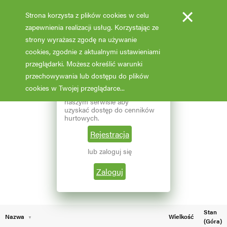
×
Strona korzysta z plików cookies w celu
zapewnienia realizacji usług. Korzystając ze
strony wyrażasz zgodę na używanie
cookies, zgodnie z aktualnymi ustawieniami
Fotooferta cenowa - hurt
przeglądarki. Możesz określić warunki
przechowywania lub dostępu do plików
Aktualizacja: 07.02.2026 godz: 02:03
×
Reprezentujesz branżę
cookies w Twojej przeglądarce...
ogrodniczą? Zarejestruj się w
naszym serwisie aby
Pokaż filtry
uzyskać dostęp do cenników
hurtowych.
Aktualna liczba wyników: 98
Wybierz grupę roślin
Rejestracja
lub zaloguj się
←
1
2
Wybierz nazwę rośliny
Zaloguj
Stan
Nazwa
Wielkość
(Góra)