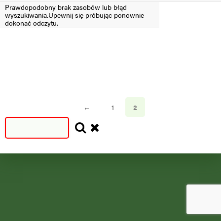
Prawdopodobny brak zasobów lub błąd
wyszukiwania.Upewnij się próbując ponownie
Filtruj
dokonać odczytu.
SEZON
SEZON
S
N
=2024
<2024
←
1
2