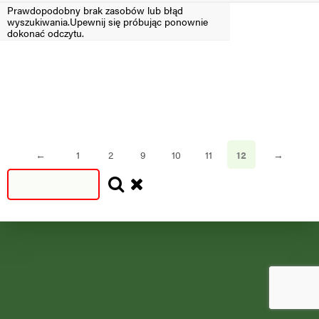
Prawdopodobny brak zasobów lub błąd
wyszukiwania.Upewnij się próbując ponownie
Filtruj
dokonać odczytu.
SEZON
SEZON
S
N
=2024
<2024
←
1
2
9
10
11
12
→