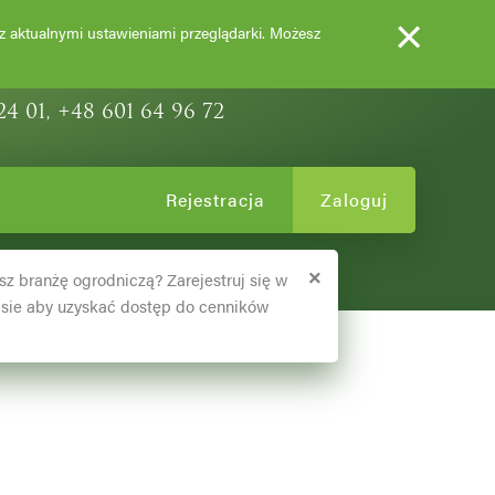
×
EWY OZDOBNE
 z aktualnymi ustawieniami przeglądarki. Możesz
24 01, +48 601 64 96 72
Rejestracja
Zaloguj
×
sz branżę ogrodniczą? Zarejestruj się w
sie aby uzyskać dostęp do cenników