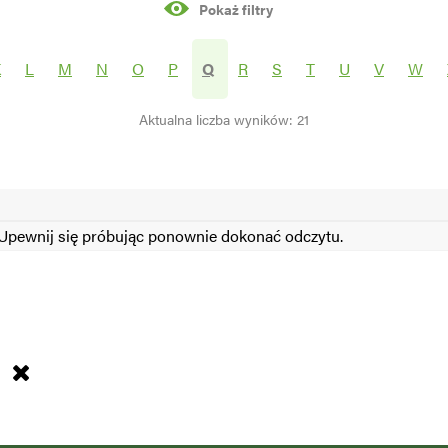
Pokaż filtry
rośliny
K
L
M
N
O
P
Q
R
S
T
U
V
W
Aktualna liczba wyników: 21
S
N
pewnij się próbując ponownie dokonać odczytu.