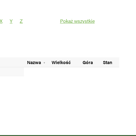
X
Y
Z
Pokaż wszystkie
Filtruj
Nazwa
Wielkość
Góra
Stan