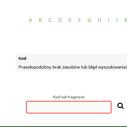
Wybierz grupę roślin
Wybierz nazwę 
A
B
C
D
E
F
G
H
I
J
SEZON =2024
SEZON <2024
Kod
Prawdopodobny brak zasobów lub błąd wyszukiwania.U
Kod lub fragment