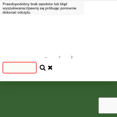
Prawdopodobny brak zasobów lub błąd
wyszukiwania.Upewnij się próbując ponownie
Filtruj
dokonać odczytu.
SEZON
SEZON
S
N
=2024
<2024
←
1
2