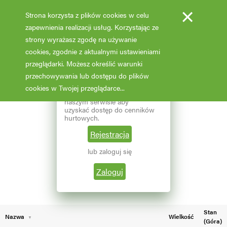
×
Strona korzysta z plików cookies w celu
zapewnienia realizacji usług. Korzystając ze
strony wyrażasz zgodę na używanie
cookies, zgodnie z aktualnymi ustawieniami
Fotooferta cenowa - hurt
przeglądarki. Możesz określić warunki
przechowywania lub dostępu do plików
Aktualizacja: 07.02.2026 godz: 02:03
×
Reprezentujesz branżę
cookies w Twojej przeglądarce...
ogrodniczą? Zarejestruj się w
naszym serwisie aby
Pokaż filtry
uzyskać dostęp do cenników
hurtowych.
Aktualna liczba wyników: 174
Wybierz grupę roślin
Rejestracja
lub zaloguj się
←
1
2
Wybierz nazwę rośliny
Zaloguj
Stan
Nazwa
Wielkość
(Góra)