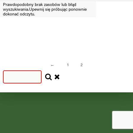
Prawdopodobny brak zasobów lub błąd
wyszukiwania.Upewnij się próbując ponownie
Filtruj
dokonać odczytu.
SEZON
SEZON
S
N
=2024
<2024
←
1
2