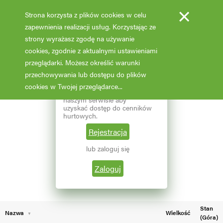
×
Strona korzysta z plików cookies w celu
zapewnienia realizacji usług. Korzystając ze
strony wyrażasz zgodę na używanie
cookies, zgodnie z aktualnymi ustawieniami
Fotooferta cenowa - hurt
przeglądarki. Możesz określić warunki
przechowywania lub dostępu do plików
Aktualizacja: 07.02.2026 godz: 02:03
×
Reprezentujesz branżę
cookies w Twojej przeglądarce...
ogrodniczą? Zarejestruj się w
naszym serwisie aby
Pokaż filtry
uzyskać dostęp do cenników
hurtowych.
Aktualna liczba wyników: 174
Wybierz grupę roślin
Rejestracja
lub zaloguj się
←
1
2
Wybierz nazwę rośliny
Zaloguj
Stan
Nazwa
Wielkość
(Góra)