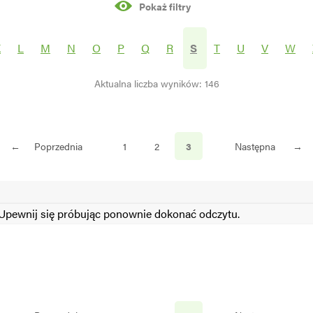
Pokaż filtry
rośliny
K
L
M
N
O
P
Q
R
S
T
U
V
W
Aktualna liczba wyników: 146
S
N
←
Poprzednia
1
2
3
Następna
→
pewnij się próbując ponownie dokonać odczytu.