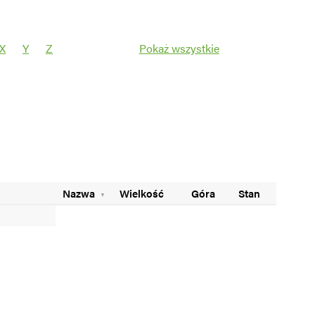
X
Y
Z
Pokaż wszystkie
Filtruj
Nazwa
Wielkość
Góra
Stan