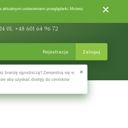
×
EWY OZDOBNE
 z aktualnymi ustawieniami przeglądarki. Możesz
24 01, +48 601 64 96 72
Rejestracja
Zaloguj
×
sz branżę ogrodniczą? Zarejestruj się w
sie aby uzyskać dostęp do cenników