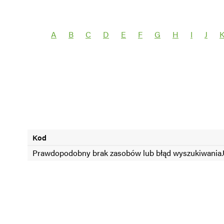
Wybierz grupę roślin
Wybierz nazwę 
A
B
C
D
E
F
G
H
I
J
SEZON =2024
SEZON <2024
Kod
Prawdopodobny brak zasobów lub błąd wyszukiwania.U