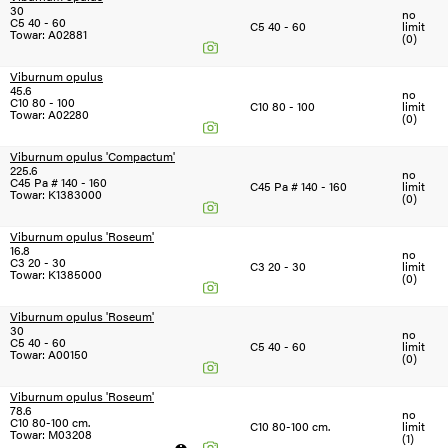
30
no
C5 40 - 60
C5 40 - 60
limit
Towar: A02881
(0)
Viburnum opulus
45.6
no
C10 80 - 100
C10 80 - 100
limit
Towar: A02280
(0)
Viburnum opulus 'Compactum'
225.6
no
C45 Pa # 140 - 160
C45 Pa # 140 - 160
limit
Towar: K1383000
(0)
Viburnum opulus 'Roseum'
16.8
no
C3 20 - 30
C3 20 - 30
limit
Towar: K1385000
(0)
Viburnum opulus 'Roseum'
30
no
C5 40 - 60
C5 40 - 60
limit
Towar: A00150
(0)
Viburnum opulus 'Roseum'
78.6
no
C10 80-100 cm.
C10 80-100 cm.
limit
Towar: M03208
(1)