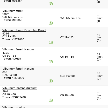
Towar: M03354
(1)
Viburnum farreri
138.7
no
150-175 cm. z br.
150-175 cm. z br.
limit
Towar: M03355
(1)
Viburnum farreri 'December Dwarf'
90.96
no
C12 Pa 120
C12 Pa 120
limit
Towar: K1377000
(0)
Viburnum farreri 'Nanum'
40.32
no
C5 30 - 35
C5 30 - 35
limit
Towar: A00198
(0)
Viburnum farreri 'Nanum'
81.6
no
C7.5 Pa 100
C7.5 Pa 100
limit
Towar: K1379000
(0)
Viburnum lantana 'Aureum'
38.4
no
C5 40 - 60
C5 40 - 60
limit
Towar: S24039436
(0)
Viburnum opulus