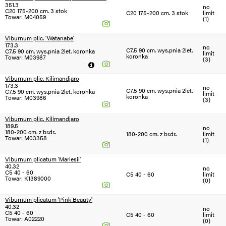
351.3
no
C20 175-200 cm. 3 stok
C20 175-200 cm. 3 stok
limit
Towar: M04059
(1)
Viburnum plic. 'Watanabe'
173.3
no
C7.5 90 cm. wys.pnia 2let.
C7.5 90 cm. wys.pnia 2let. koronka
limit
koronka
Towar: M03987
(3)
Viburnum plic. Kilimandjaro
173.3
no
C7.5 90 cm. wys.pnia 2let.
C7.5 90 cm. wys.pnia 2let. koronka
limit
koronka
Towar: M03986
(3)
Viburnum plic. Kilimandjaro
189.5
no
180-200 cm. z br.dr..
180-200 cm. z br.dr..
limit
Towar: M03358
(1)
Viburnum plicatum 'Mariesii'
40.32
no
C5 40 - 60
C5 40 - 60
limit
Towar: K1389000
(0)
Viburnum plicatum 'Pink Beauty'
40.32
no
C5 40 - 60
C5 40 - 60
limit
Towar: A02220
(0)