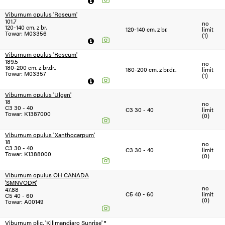
Viburnum opulus 'Roseum'
101.7
no
120-140 cm. z br.
120-140 cm. z br.
limit
Towar: M03356
(1)
Viburnum opulus 'Roseum'
189.5
no
180-200 cm. z br.dr..
180-200 cm. z br.dr..
limit
Towar: M03357
(1)
Viburnum opulus 'Ulgen'
18
no
C3 30 - 40
C3 30 - 40
limit
Towar: K1387000
(0)
Viburnum opulus 'Xanthocarpum'
18
no
C3 30 - 40
C3 30 - 40
limit
Towar: K1388000
(0)
Viburnum opulus OH CANADA
'SMNVODR'
no
47.88
C5 40 - 60
limit
C5 40 - 60
(0)
Towar: A00149
Viburnum plic. 'Kilimandjaro Sunrise' ®