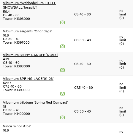
Viburnum rhytidophyllum LITTLE
SNOWBALL 'Josavib1'
no
50.4
C5 40 - 60
limit
C5 40 - 60
(0)
Towar: K1396000
Viburnum sargentii 'Onondaga'
16.8
no
C3 30 - 40
C3 30 - 40
limit
Towar: K1397000
(0)
Viburnum SHINY DANCER 'NCVX1'
49.9
no
C5 40 - 60
C5 40 - 60
limit
Towar: K1398000
(0)
Viburnum SPRING LACE '01-06'
52.67
no
C7.5 40 - 60
C7.5 40 - 60
limit
Towar: K1399000
(0)
Viburnum trilobum 'Spring Red Compact'
18
no
C3 30 - 40
C3 30 - 40
limit
Towar: K1400000
(0)
Vinca minor 'Alba'
16.6
no