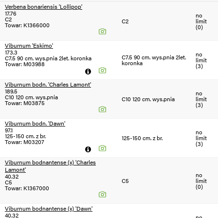
Verbena bonariensis 'Lollipop'
17.76
no
Filtruj
C2
C2
limit
Towar: K1366000
(0)
Viburnum 'Eskimo'
173.3
no
C7.5 90 cm. wys.pnia 2let.
C7.5 90 cm. wys.pnia 2let. koronka
limit
koronka
SEZON
SEZON
S
N
Towar: M03988
(3)
=2024
<2024
Viburnum bodn. 'Charles Lamont'
189.5
no
C10 120 cm. wys.pnia
C10 120 cm. wys.pnia
limit
Towar: M03875
(3)
Viburnum bodn. 'Dawn'
97.1
no
125-150 cm. z br.
125-150 cm. z br.
limit
Towar: M03207
(3)
Viburnum bodnantense (x) 'Charles
Lamont'
no
40.32
C5
limit
C5
(0)
Towar: K1367000
Viburnum bodnantense (x) 'Dawn'
40.32
no