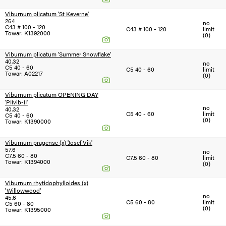
Viburnum plicatum 'St Keverne'
264
no
C43 # 100 - 120
C43 # 100 - 120
limit
Towar: K1392000
(0)
Viburnum plicatum 'Summer Snowflake'
40.32
no
C5 40 - 60
C5 40 - 60
limit
Towar: A02217
(0)
Viburnum plicatum OPENING DAY
'PIIvib-II'
no
40.32
C5 40 - 60
limit
C5 40 - 60
(0)
Towar: K1390000
Viburnum pragense (x) 'Josef Vik'
57.6
no
C7.5 60 - 80
C7.5 60 - 80
limit
Towar: K1394000
(0)
Viburnum rhytidophylloides (x)
'Willowwood'
no
45.6
C5 60 - 80
limit
C5 60 - 80
(0)
Towar: K1395000