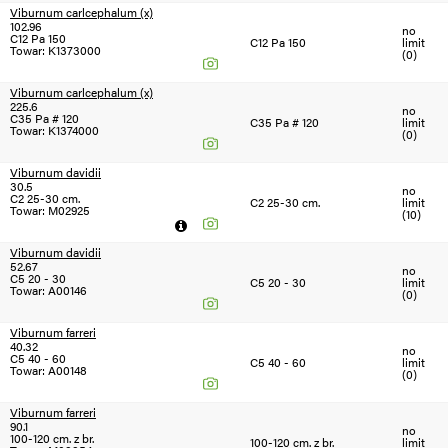
Viburnum carlcephalum (x)
102.96
no
C12 Pa 150
C12 Pa 150
limit
Towar: K1373000
(0)
Viburnum carlcephalum (x)
225.6
no
C35 Pa # 120
C35 Pa # 120
limit
Towar: K1374000
(0)
Viburnum davidii
30.5
no
C2 25-30 cm.
C2 25-30 cm.
limit
Towar: M02925
(10)
Viburnum davidii
52.67
no
C5 20 - 30
C5 20 - 30
limit
Towar: A00146
(0)
Viburnum farreri
40.32
no
C5 40 - 60
C5 40 - 60
limit
Towar: A00148
(0)
Viburnum farreri
90.1
no
100-120 cm. z br.
100-120 cm. z br.
limit