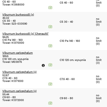
C5 40 - 60
C5 40 - 60
limit
Towar: K1368000
(0)
Viburnum burkwoodii (x)
40.32
no
C5 30 - 40
C5 30 - 40
limit
Towar: S23-033590
(0)
Viburnum burkwoodii (x) 'Chenaultii'
94.25
no
C10 Pa 140 - 160
C10 Pa 140 - 160
limit
Towar: K1370000
(0)
Viburnum carlcephalum
189.5
no
C10 120 cm. wys.pnia
C10 120 cm. wys.pnia
limit
Towar: M03876
(3)
Viburnum carlcephalum (x)
52.67
no
C7.5 40 - 60
C7.5 40 - 60
limit
Towar: K1371000
(0)
Viburnum carlcephalum (x)
55.44
no
C9 60 - 80
C9 60 - 80
limit
Towar: K1372000
(0)