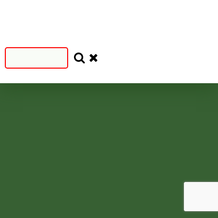
Filtruj
SEZON
SEZON
S
N
=2024
<2024