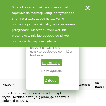
×
Strona korzysta z plików cookies w celu
zapewnienia realizacji usług. Korzystając ze
strony wyrażasz zgodę na używanie
cookies, zgodnie z aktualnymi ustawieniami
Fotooferta cenowa - hurt
przeglądarki. Możesz określić warunki
przechowywania lub dostępu do plików
Aktualizacja: 07.02.2026 godz: 02:03
×
Reprezentujesz branżę
cookies w Twojej przeglądarce...
ogrodniczą? Zarejestruj się w
naszym serwisie aby
Pokaż filtry
uzyskać dostęp do cenników
hurtowych.
Aktualna liczba wyników: 3
Wybierz grupę roślin
Rejestracja
lub zaloguj się
Wybierz nazwę rośliny
Zaloguj
Stan
Nazwa
Wielkość
(Góra)
Prawdopodobny brak zasobów lub błąd
wyszukiwania.Upewnij się próbując ponownie
dokonać odczytu.