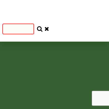
Filtruj
SEZON
SEZON
S
N
=2024
<2024