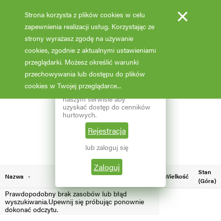
×
Strona korzysta z plików cookies w celu
zapewnienia realizacji usług. Korzystając ze
strony wyrażasz zgodę na używanie
cookies, zgodnie z aktualnymi ustawieniami
Fotooferta cenowa - hurt
przeglądarki. Możesz określić warunki
przechowywania lub dostępu do plików
Aktualizacja: 07.02.2026 godz: 02:03
×
Reprezentujesz branżę
cookies w Twojej przeglądarce...
ogrodniczą? Zarejestruj się w
naszym serwisie aby
Pokaż filtry
uzyskać dostęp do cenników
hurtowych.
Aktualna liczba wyników: 3
Wybierz grupę roślin
Rejestracja
lub zaloguj się
Wybierz nazwę rośliny
Zaloguj
Stan
Nazwa
Wielkość
(Góra)
Prawdopodobny brak zasobów lub błąd
wyszukiwania.Upewnij się próbując ponownie
dokonać odczytu.