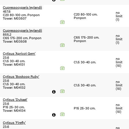
Cupressocyparis leylandii
457.6
no
C20 80-100 cm.
C20 80-100 cm. Ponpon
limit
Ponpon
Towar: M03507
(1)
Cupressocyparis leylandii
855.2
no
C65 175-200 cm.
C65 175-200 cm. Ponpon
limit
Ponpon
Towar: M03508
(1)
Cytisus 'Apricot Gem'
23.6
no
C1.5 30-40 cm.
C1.5 30-40 cm.
limit
Towar: M04131
(10)
Cytisus 'Boskoop Ruby'
23.6
no
C1.5 30-40 cm.
C1.5 30-40 cm.
limit
Towar: M04132
(10)
Cytisus 'Dukaat'
23.6
no
P15 25-30 cm.
P15 25-30 cm.
limit
Towar: M04134
(10)
Cytisus 'Firefly'
23.6
no