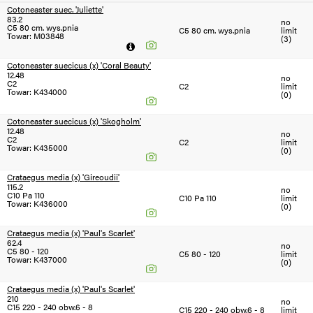
Cotoneaster suec. 'Juliette'
83.2
no
Filtruj
C5 80 cm. wys.pnia
C5 80 cm. wys.pnia
limit
Towar: M03848
(3)
Cotoneaster suecicus (x) 'Coral Beauty'
12.48
no
C2
C2
limit
SEZON
SEZON
S
N
Towar: K434000
(0)
=2024
<2024
Cotoneaster suecicus (x) 'Skogholm'
12.48
no
C2
C2
limit
Towar: K435000
(0)
Crataegus media (x) 'Gireoudii'
115.2
no
C10 Pa 110
C10 Pa 110
limit
Towar: K436000
(0)
Crataegus media (x) 'Paul's Scarlet'
62.4
no
C5 80 - 120
C5 80 - 120
limit
Towar: K437000
(0)
Crataegus media (x) 'Paul's Scarlet'
210
no
C15 220 - 240 obw.6 - 8
C15 220 - 240 obw.6 - 8
limit