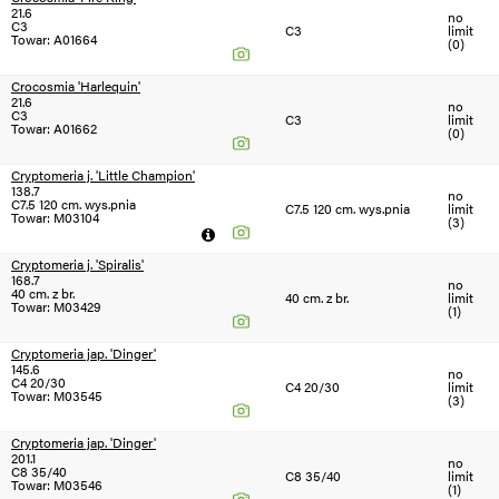
21.6
no
C3
C3
limit
Towar: A01664
(0)
Crocosmia 'Harlequin'
21.6
no
C3
C3
limit
Towar: A01662
(0)
Cryptomeria j. 'Little Champion'
138.7
no
C7.5 120 cm. wys.pnia
C7.5 120 cm. wys.pnia
limit
Towar: M03104
(3)
Cryptomeria j. 'Spiralis'
168.7
no
40 cm. z br.
40 cm. z br.
limit
Towar: M03429
(1)
Cryptomeria jap. 'Dinger'
145.6
no
C4 20/30
C4 20/30
limit
Towar: M03545
(3)
Cryptomeria jap. 'Dinger'
201.1
no
C8 35/40
C8 35/40
limit
Towar: M03546
(1)