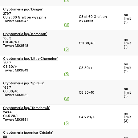
Cryptomeria jap. 'Dinger'
279.7
no
C8 st 60 Graft on
C8 st 60 Graft on wys.pnia
limit
wys.pnia
Towar: M03547
(1)
Cryptomeria jap. 'Kamasan'
180.3
no
C11 30/40
C11 30/40
limit
Towar: M03548
(1)
Cryptomeria jap. 'Little Champion'
168.7
no
C8 30/+
C8 30/+
limit
Towar: M03549
(1)
Cryptomeria jap. 'Spiralis'
168.7
no
C8 30/40
C8 30/40
limit
Towar: M03550
(1)
Cryptomeria jap. 'Tomahawk'
240.4
no
C4.5 20/+
C4.5 20/+
limit
Towar: M03551
(3)
Cryptomeria japonica 'Cristata'
90
no