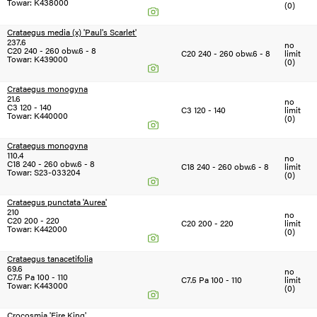
Towar: K438000
(0)
Crataegus media (x) 'Paul's Scarlet'
237.6
no
C20 240 - 260 obw.6 - 8
C20 240 - 260 obw.6 - 8
limit
Towar: K439000
(0)
Crataegus monogyna
21.6
no
C3 120 - 140
C3 120 - 140
limit
Towar: K440000
(0)
Crataegus monogyna
110.4
no
C18 240 - 260 obw.6 - 8
C18 240 - 260 obw.6 - 8
limit
Towar: S23-033204
(0)
Crataegus punctata 'Aurea'
210
no
C20 200 - 220
C20 200 - 220
limit
Towar: K442000
(0)
Crataegus tanacetifolia
69.6
no
C7.5 Pa 100 - 110
C7.5 Pa 100 - 110
limit
Towar: K443000
(0)
Crocosmia 'Fire King'