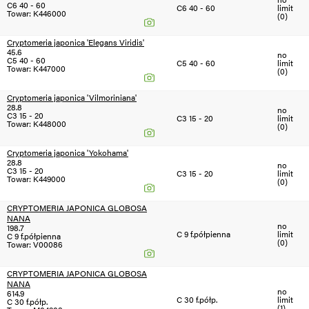
C6 40 - 60
C6 40 - 60
limit
Towar: K446000
(0)
Cryptomeria japonica 'Elegans Viridis'
45.6
no
C5 40 - 60
C5 40 - 60
limit
Towar: K447000
(0)
Cryptomeria japonica 'Vilmoriniana'
28.8
no
C3 15 - 20
C3 15 - 20
limit
Towar: K448000
(0)
Cryptomeria japonica 'Yokohama'
28.8
no
C3 15 - 20
C3 15 - 20
limit
Towar: K449000
(0)
CRYPTOMERIA JAPONICA GLOBOSA
NANA
no
198.7
C 9 f.półpienna
limit
C 9 f.półpienna
(0)
Towar: V00086
CRYPTOMERIA JAPONICA GLOBOSA
NANA
no
614.9
C 30 f.półp.
limit
C 30 f.półp.
(1)