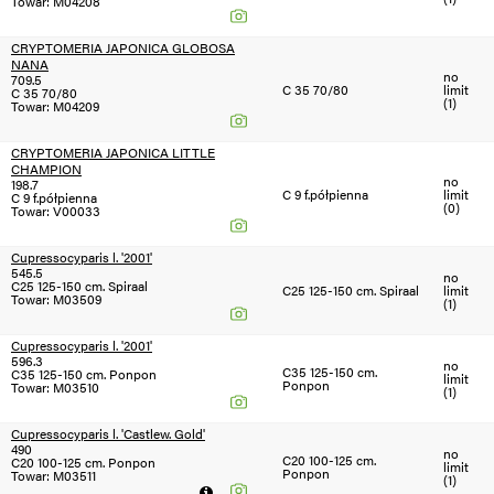
Towar: M04208
CRYPTOMERIA JAPONICA GLOBOSA
NANA
no
709.5
C 35 70/80
limit
C 35 70/80
(1)
Towar: M04209
CRYPTOMERIA JAPONICA LITTLE
CHAMPION
no
198.7
C 9 f.półpienna
limit
C 9 f.półpienna
(0)
Towar: V00033
Cupressocyparis l. '2001'
545.5
no
C25 125-150 cm. Spiraal
C25 125-150 cm. Spiraal
limit
Towar: M03509
(1)
Cupressocyparis l. '2001'
596.3
no
C35 125-150 cm.
C35 125-150 cm. Ponpon
limit
Ponpon
Towar: M03510
(1)
Cupressocyparis l. 'Castlew. Gold'
490
no
C20 100-125 cm.
C20 100-125 cm. Ponpon
limit
Ponpon
Towar: M03511
(1)