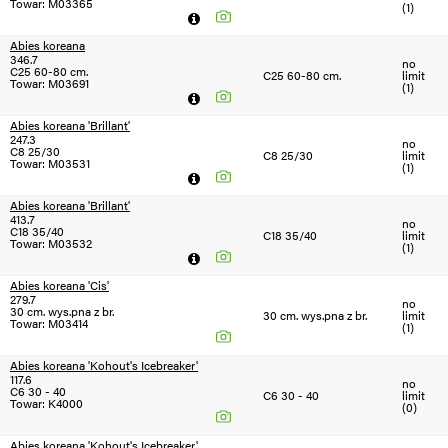
Towar: M03365
(1)
Abies koreana
346.7
no
C25 60-80 cm.
C25 60-80 cm.
limit
Towar: M03691
(1)
Abies koreana 'Brillant'
247.3
no
C8 25/30
C8 25/30
limit
Towar: M03531
(1)
Abies koreana 'Brillant'
413.7
no
C18 35/40
C18 35/40
limit
Towar: M03532
(1)
Abies koreana 'Cis'
279.7
no
30 cm. wys.pna z br.
30 cm. wys.pna z br.
limit
Towar: M03414
(1)
Abies koreana 'Kohout's Icebreaker'
117.6
no
C6 30 - 40
C6 30 - 40
limit
Towar: K4000
(0)
Abies koreana 'Kohout's Icebreaker'