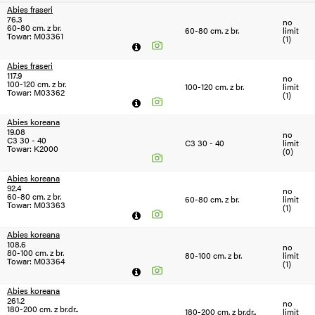
Abies fraseri
76.3
no
Filtruj
60-80 cm. z br.
60-80 cm. z br.
limit
Towar: M03361
(1)
Abies fraseri
117.9
no
100-120 cm. z br.
100-120 cm. z br.
limit
SEZON
SEZON
S
N
Towar: M03362
(1)
=2024
<2024
Abies koreana
19.08
no
C3 30 - 40
C3 30 - 40
limit
Towar: K2000
(0)
Abies koreana
92.4
no
60-80 cm. z br.
60-80 cm. z br.
limit
Towar: M03363
(1)
Abies koreana
108.6
no
80-100 cm. z br.
80-100 cm. z br.
limit
Towar: M03364
(1)
Abies koreana
261.2
no
180-200 cm. z br.dr..
180-200 cm. z br.dr..
limit