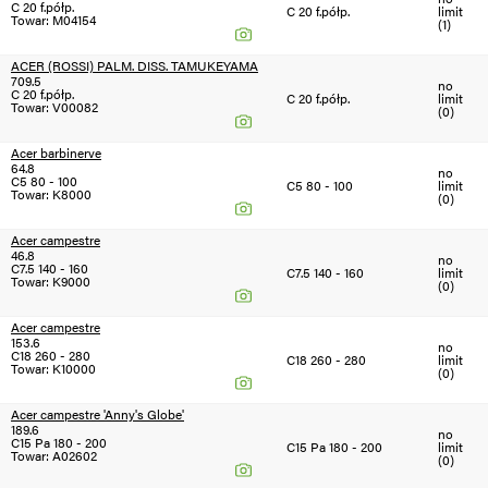
C 20 f.półp.
C 20 f.półp.
limit
Towar: M04154
(1)
ACER (ROSSI) PALM. DISS. TAMUKEYAMA
709.5
no
C 20 f.półp.
C 20 f.półp.
limit
Towar: V00082
(0)
Acer barbinerve
64.8
no
C5 80 - 100
C5 80 - 100
limit
Towar: K8000
(0)
Acer campestre
46.8
no
C7.5 140 - 160
C7.5 140 - 160
limit
Towar: K9000
(0)
Acer campestre
153.6
no
C18 260 - 280
C18 260 - 280
limit
Towar: K10000
(0)
Acer campestre 'Anny's Globe'
189.6
no
C15 Pa 180 - 200
C15 Pa 180 - 200
limit
Towar: A02602
(0)