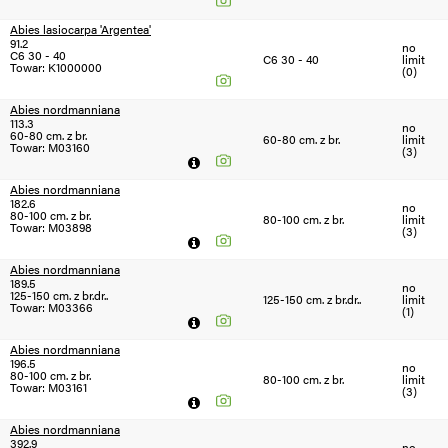
Abies lasiocarpa 'Argentea'
91.2
no
C6 30 - 40
C6 30 - 40
limit
Towar: K1000000
(0)
Abies nordmanniana
113.3
no
60-80 cm. z br.
60-80 cm. z br.
limit
Towar: M03160
(3)
Abies nordmanniana
182.6
no
80-100 cm. z br.
80-100 cm. z br.
limit
Towar: M03898
(3)
Abies nordmanniana
189.5
no
125-150 cm. z br.dr..
125-150 cm. z br.dr..
limit
Towar: M03366
(1)
Abies nordmanniana
196.5
no
80-100 cm. z br.
80-100 cm. z br.
limit
Towar: M03161
(3)
Abies nordmanniana
392.9
no