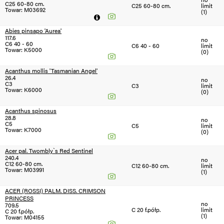
C25 60-80 cm.
C25 60-80 cm.
limit
Towar: M03692
(1)
Abies pinsapo 'Aurea'
117.6
no
C6 40 - 60
C6 40 - 60
limit
Towar: K5000
(0)
Acanthus mollis 'Tasmanian Angel'
26.4
no
C3
C3
limit
Towar: K6000
(0)
Acanthus spinosus
28.8
no
C5
C5
limit
Towar: K7000
(0)
Acer pal. Twombly`s Red Sentinel
240.4
no
C12 60-80 cm.
C12 60-80 cm.
limit
Towar: M03991
(1)
ACER (ROSSI) PALM. DISS. CRIMSON
PRINCESS
no
709.5
C 20 f.półp.
limit
C 20 f.półp.
(1)
Towar: M04155