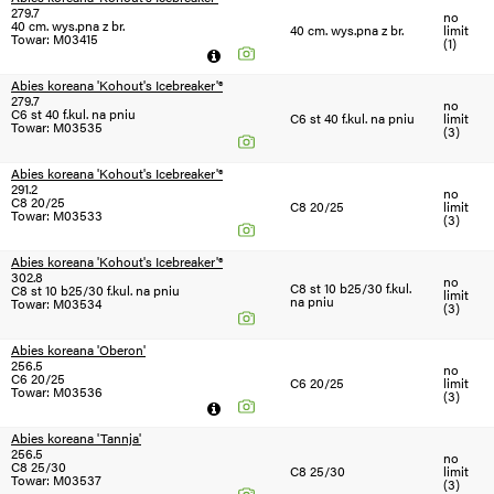
279.7
no
40 cm. wys.pna z br.
40 cm. wys.pna z br.
limit
Towar: M03415
(1)
Abies koreana 'Kohout's Icebreaker'®
279.7
no
C6 st 40 f.kul. na pniu
C6 st 40 f.kul. na pniu
limit
Towar: M03535
(3)
Abies koreana 'Kohout's Icebreaker'®
291.2
no
C8 20/25
C8 20/25
limit
Towar: M03533
(3)
Abies koreana 'Kohout's Icebreaker'®
302.8
no
C8 st 10 b25/30 f.kul.
C8 st 10 b25/30 f.kul. na pniu
limit
na pniu
Towar: M03534
(3)
Abies koreana 'Oberon'
256.5
no
C6 20/25
C6 20/25
limit
Towar: M03536
(3)
Abies koreana 'Tannja'
256.5
no
C8 25/30
C8 25/30
limit
Towar: M03537
(3)