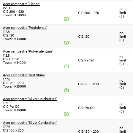
Acer campestre 'Lienco'
225.6
no
C12 200 - 220
C12 200 - 220
limit
Towar: A01699
(0)
Acer campestre 'Postelense'
112.8
no
C12 120
C12 120
limit
Towar: K13000
(0)
Acer campestre 'Pulverulentum'
112.8
no
C12 Pa 120
C12 Pa 120
limit
Towar: K14000
(0)
Acer campestre 'Red Shine'
177.6
no
C12 180 - 200
C12 180 - 200
limit
Towar: K15000
(0)
Acer campestre 'Silver Celebration'
117.6
no
C10 Pa 120
C10 Pa 120
limit
Towar: K16000
(0)
Acer campestre 'Silver Celebration'
177.6
no
C12 180 - 200
C12 180 - 200
limit