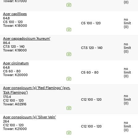
Towar: K17000
(0)
Acer capillipes
64.8
no
C5 100 - 120
C5 100 - 120
limit
Towar: K18000
(0)
Acer cappadocicum 'Aureum'
86.4
no
C7.5 120 - 140
C7.5 120 - 140
limit
Towar: K19000
(0)
Acer circinatum
64.8
no
C5 60 - 80
C5 60 - 80
limit
Towar: K20000
(0)
Acer conspicuum (x) 'Red Flamingo' (syn.
'Esk Flamingo')
no
170.4
C12 100 - 120
limit
C12 100 - 120
(0)
Towar: A02916
Acer conspicuum (x) 'Silver Vein'
264
no
C12 100 - 120
C12 100 - 120
limit
Towar: K21000
(0)